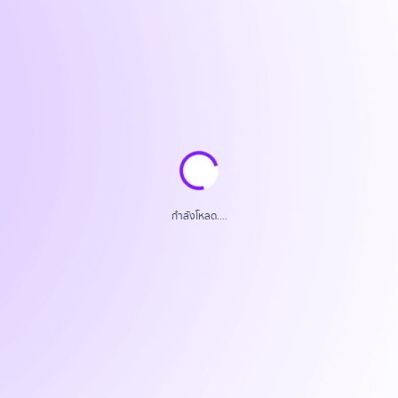
กำลังโหลด....